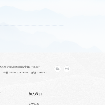
路491号皖能智能管控中心17F至21F
0
传真：0551-62225657
邮编：230041
开
加入我们
人才培养