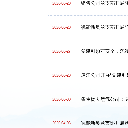
销售公司党支部开展“
2026-06-28
皖能新奥党支部开展“
2026-06-28
党建引领守安全，沉
2026-06-27
庐江公司开展“党建引
2026-06-23
省生物天然气公司：
2026-06-08
皖能新奥党支部开展
2026-04-06