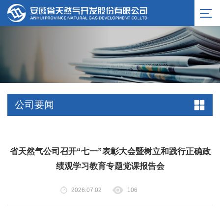
公司要闻
省天然气公司召开“七一”表彰大会暨树立和践行正确政
绩观学习教育专题党课报告会
2026.07.02
106