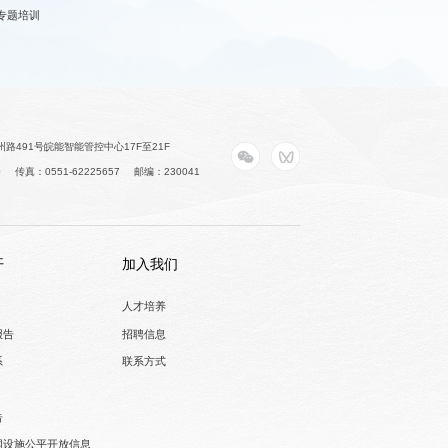
专题培训
路491号皖能智能管控中心17F至21F
0
传真：0551-62225657
邮编：230041
开
加入我们
人才培养
报告
招聘信息
系
联系方式
告
网设施公平开放信息