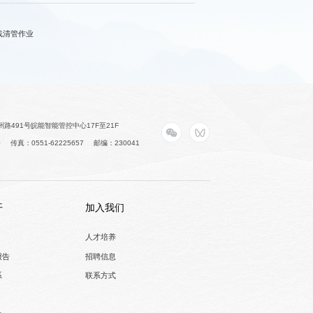
线清管作业
路491号皖能智能管控中心17F至21F
0
传真：0551-62225657
邮编：230041
开
加入我们
人才培养
报告
招聘信息
系
联系方式