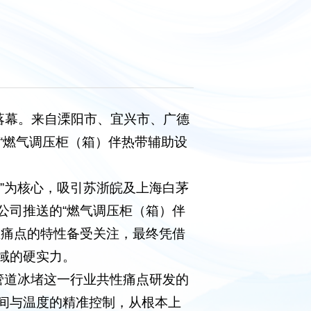
满落幕。来自溧阳市、宜兴市、广德
“燃气调压柜（箱）伴热带辅助设
”为核心，吸引苏浙皖及上海白茅
公司推送的“燃气调压柜（箱）伴
业痛点的特性备受关注，最终凭借
域的硬实力。
管道冰堵这一行业共性痛点研发的
间与温度的精准控制，从根本上