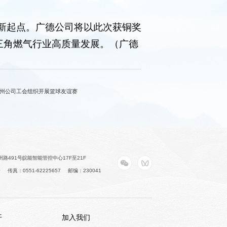
新起点。广德公司将以此次获铜奖
三角燃气行业高质量发展。（广德
 池州公司工会组织开展篮球友谊赛
路491号皖能智能管控中心17F至21F
0
传真：0551-62225657
邮编：230041
开
加入我们