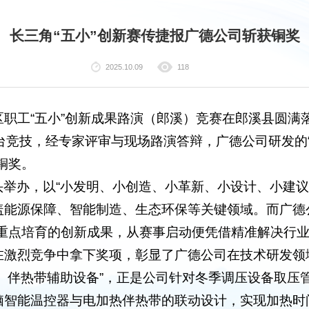
长三角“五小”创新赛传捷报广德公司斩获铜奖
2025.10.09
118
角地区职工“五小”创新成果路演（郎溪）竞赛在郎溪县圆
台竞技，经专家评审与现场路演答辩，广德公司研发的
铜奖。
举办，以“小发明、小创造、小革新、小设计、小建议
盖能源保障、智能制造、生态环保等关键领域。而广德
市重点培育的创新成果，从赛事启动便凭借精准解决行
在激烈竞争中拿下奖项，彰显了广德公司在技术研发领
）伴热带辅助设备”，正是公司针对冬季调压设备取压
脑智能温控器与电加热伴热带的联动设计，实现加热时