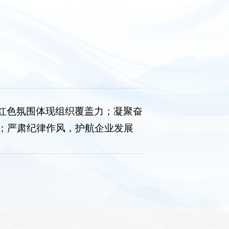
红色氛围体现组织覆盖力；凝聚奋
；严肃纪律作风，护航企业发展