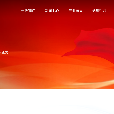
走进我们
新闻中心
产业布局
党建引领
>
正文
团