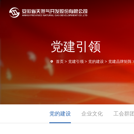
党建引领
首页
>
党建引领
>
党的建设
>
党建品牌矩阵
党的建设
企业文化
工会群