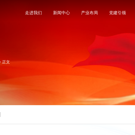
走进我们
新闻中心
产业布局
党建引领
>
正文
团