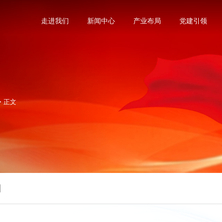
走进我们
新闻中心
产业布局
党建引领
>
正文
团