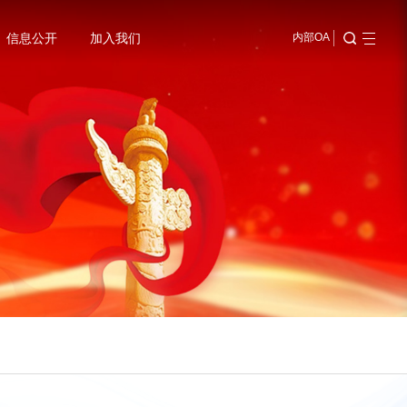
信息公开
加入我们
内部OA