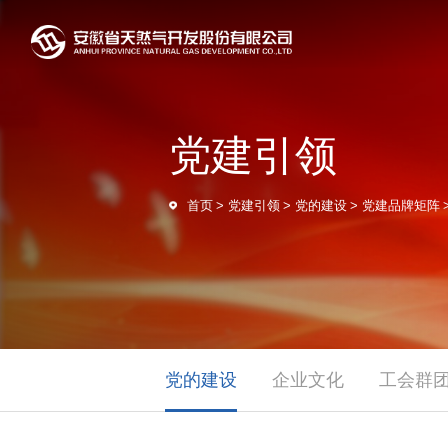
党建引领
首页
>
党建引领
>
党的建设
>
党建品牌矩阵
党的建设
企业文化
工会群