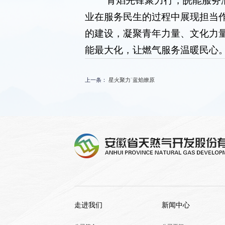
“青焰先锋聚力行，皖能服务
业在服务民生的过程中展现担当
的建设，凝聚青年力量、文化力
能最大化，让燃气服务温暖民心
上一条：
星火聚力˙蓝焰燎原
走进我们
新闻中心