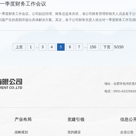
一季度财务工作会议
一季度财务工作会议。公司副总经理、财务总监朱亦洪，省公司财务管理部相关人员及各子公司
问题产生的原因并提出具体解决方案。其次，各子公司财务负责人依次对一季度财务工作完成
调，财务负责人要聚焦业务核心，打破固有工作思维，强化业财融合敏锐度，...
...
...
上页
1
3
4
5
6
7
150
下页
5/150
地址：合肥市包河区贵州
电话：0551-6222562
产业布局
党建引领
信息公
战略规划
党的建设
企业公告