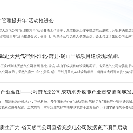
“管理提升年”活动推进会
省天然气公司“管理提升年”活动各项工作部署，总结提炼工作举措进展及成效，分析解决推进过
“管理提升年”活动推进会议，各部门、相关子公司负责人参加会议。会上传达了集团公司近期
计划。会议指出，公司紧扣管理提经济效益、改革增活力主线，围绕以市场增效益、...
武赴天然气宿州-淮北-萧县-砀山干线项目建设现场调研
记王庆武到省天然气公司宿州-淮北-萧县-砀山干线项目建设现场调研。省天然气公司党委副
气公司表示，天然气宿州-淮北-萧县-砀山干线是重点基础设施项目，项目建成后可为皖北能
困难和问题。王庆武强调，各单位要牢牢把握当前有利施工时节，科学优化施工方案，...
绘产业蓝图——清洁能源公司成功承办氢能产业暨交通领域发展交
办、清洁能源公司承办，正帆科技、羚牛氢能协办的“绿动皖能·氢能启航”氢能产业暨交通领
加氢站点设备配置、工艺流程，实地观摩氢能车辆现场充装全流程操作，详细了解加氢业务规
改革委员会相关负责同志介绍了合肥市关于氢能产业的政策。他指出在加快建设新型能源体系的
质生产力 省天然气公司暨省充换电公司数据资产项目启动