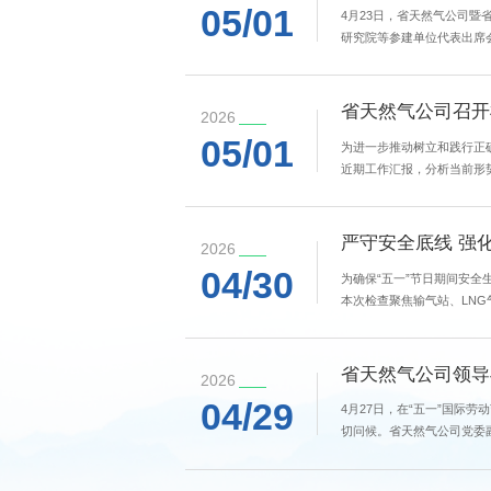
05/01
4月23日，省天然气公司
研究院等参建单位代表出席
的“皖能样板”。会议明确，
省天然气公司召开
2026
05/01
为进一步推动树立和践行正
近期工作汇报，分析当前形
工作专班及各工作小组成员
严守安全底线 强
2026
04/30
为确保“五一”节日期间安全
本次检查聚焦输气站、LN
人员访谈、台账查阅、现场查
省天然气公司领导
2026
04/29
4月27日，在“五一”国
切问候。省天然气公司党委
课》，并集中学习《省天然气