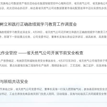
暨省充换电公司数据资产项目启动会在集团智能管控中心顺利召开。省天然气公司、省充换电公
会议。此次启动会的召开，标志着省天然气公司在数据要素市场化配置改革中迈出实质性步伐
项目遵循“先行试点、分步实施、逐步推广”的总体思路，以充换电业务为切入点，...
树立和践行正确政绩观学习教育工作调度会
确政绩观学习教育走深走实，4月28日，省天然气公司召开树立和践行正确政绩观学习教育工
势，部署下一阶段重点任务。公司党委书记、董事长吴海出席会议并讲话，就高标准、高质量
参加会议。会议指出，自部署开展树立和践行正确政绩观学习教育以来，公司上下高度重视，..
化作业管控 ——省天然气公司开展节前安全检查
生产形势稳定，有效防范和遏制各类安全事故发生，4月27日至29日，省天然气公司领导班子
G气化站、重点在建项目施工现场等生产场所，围绕设备运行、工艺流程、施工监护、应急准备
看等方式，重点核查员工掌握安全操作规程及应急处置流程是否熟悉、...
与班组共话安全
际劳动节来临之际，省天然气公司党委书记、董事长吴海一行深入肥西输气站，参加基层班组安全
副书记、工会主席张先锋及相关部门负责人陪同。活动现场，吴海与站场员工共同观看安全警示
公司2026年一季度安委会会议纪要》《职业病防治法宣传周——2026年职业病防治法普法宣传5