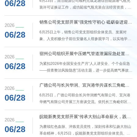
6月23日，清洁能源公司顺利完成龙塘综合能源港气瓶充
06/28
统预检、权限切换、工况稳控、数据校验及全域复核五大
装许可证换证工作，成功延续气瓶充装合法经营资质，为
核心步骤。通过实时同步全网管网运行数据、场站监控信
公司开展气瓶充装业务提供了坚实资质保障。换证过程
息及调度指令记录，并逐项核对各类运行参数，确保了主
中，清洁能源公司坚持标准化规范管控，从严把控每一项
销售公司党支部开展“强党性守初心 砥砺奋进迎七一”参观学习活动
备系统切换前后管网工况平稳一致、...
2026
细节，对充装设施设备进行了全面检查维护，对作业人员
6月25日上午，销售公司党支部组织全体党员、发展对
06/28
资质和安全管理体系进行了系统梳理完善，确保各项条件
象、入党积极分子前往安徽名人馆参观学习，以实地学习
符合最新法律法规和安全技术规范。凭借扎实的工作基础
的形式夯实理想信念根基。全体参加人员在讲解员的带领
和严谨的态度，经多部门严格审核，清洁能源公司龙塘综
下，认真观看馆内陈列的实物、影像与图文资料，驻足学
宿州公司组织开展中压燃气管道泄漏应急处置演练
合能源港各项条件均满足换证标准，...
2026
习皖籍先贤、革命先辈的先进事迹，近距离感悟先辈们爱
为紧扣2026年全国安全生产月“人人讲安全、个个会应急
06/28
国奉献、清正自持的精神风骨，对共产党人坚守初心、勇
——排查整治风险隐患”活动主题，进一步提高燃气事故风
担使命有了更为真切深刻的理解。此次学习活动既是面向
险防范和应急处置能力，有效应对第三方施工破坏燃气管
全体党员的党性淬炼课堂，也是对发展对象、入党积极分
道风险，6月25日，宿州公司组织开展中压燃气管道泄漏
广德公司与长兴华润、宜兴港华共谋长三角毗邻区域燃气协同发展
子的思想启蒙教育。...
2026
应急处置演练，宿州经开区规划建设局副局长石磊到场观
6月25日，广德公司联合长兴华润燃气有限公司、宜兴港
06/28
摩指导。演练模拟第三方违规施工破坏中压燃气管道，致
华燃气有限公司开展三方座谈交流。依托长三角毗邻区域
使大量燃气泄漏，现场燃气浓度迅速上升，随时可能发生
的独特区位优势，三家企业深入沟通共同探索三地城镇燃
爆炸，危及周边区域安全。在接到险情报告后，公司立即
气一体化融合发展新路径，助力长三角能源领域协同提
皖能新奥党支部开展“传承大别山革命薪火，践行新时代党员担当”主题党日活动
启动应急抢险预案，...
2026
质。座谈中，三家企业依次介绍了各自气源采购、储气调
为赓续红色血脉、淬炼党员党性，深刻传承和弘扬大别山
06/28
峰、管网运维等整体运营情况，分享了中长期气源签约、
革命精神，6月25日，皖能新奥党支部组织全体党员、入
应急保供处置、跨区域管道互通等方面的实操经验。针对