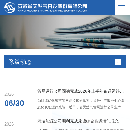
系统动态
管网运行公司圆满完成2026年上半年备调运维切换任务
2026
为持续优化智慧管网调控运维体系，提升生产调控中心常
06/30
态化联动运行效能，近日，省天然气管网运行公司生产调
控中心顺利完成2026年度上半年备调中心例行切换运维工
作。本次例行切换坚持“聚焦实战、注重实效”的原则。切
清洁能源公司顺利完成龙塘综合能源港气瓶充装许可证换证工作
2026
换期间，调度员严格执行标准化流程，有条不紊地推进系