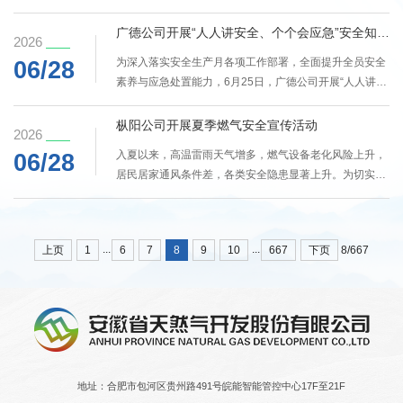
党积极分子赴金寨红军广场、金寨县革命博物馆，开展“传
区域用气高峰供应压力、气源成本波动等共性难题，三方
承大别山革命薪火，践行新时代党员担当”主题党日活动。
广德公司开展“人人讲安全、个个会应急”安全知识竞赛活动
展开深入探讨，...
2026
活动中，全体党员逐一瞻仰红色展陈、回望峥嵘岁月，通
为深入落实安全生产月各项工作部署，全面提升全员安全
06/28
过珍贵革命文物、历史图文资料和场景复原，全面了解立
素养与应急处置能力，6月25日，广德公司开展“人人讲安
夏节起义、六霍起义等重大革命历史，一个个革命先烈、
全、个个会应急——排查整治风险隐患”安全知识竞赛活
开国将军的奋斗事迹，让全体党员直观感受到大别山精神
动，广德公司各部门积极响应、踊跃参与。本次竞赛设置
枞阳公司开展夏季燃气安全宣传活动
的磅礴力量，...
2026
必答题、抢答题两大环节，题库内容覆盖面广、针对性
入夏以来，高温雷雨天气增多，燃气设备老化风险上升，
06/28
强，涵盖安全生产法律法规、燃气操作规范、风险隐患排
居民居家通风条件差，各类安全隐患显著上升。为切实防
查、突发事故应急处置等核心知识点，全方位检验员工安
范化解夏季燃气安全风险，6月25日，枞阳公司组织开展
全生产理论储备与实操认知。竞赛现场氛围热烈有序，参
夏季燃气安全专项宣传活动，全方位筑牢辖区燃气安全防
赛选手们反应迅速、...
护网。本次活动采用“科普宣传+隐患排查+现场服务”一体
...
...
上页
1
6
7
8
9
10
667
下页
8/667
化模式。活动现场，工作人员向往来居民发放安全用气宣
传材料，讲解安全用气常识，同步开展入户隐患排查，确
告知居民严禁私自改装燃气设施和使用燃气热水器等危险
违规操作。...
地址：合肥市包河区贵州路491号皖能智能管控中心17F至21F