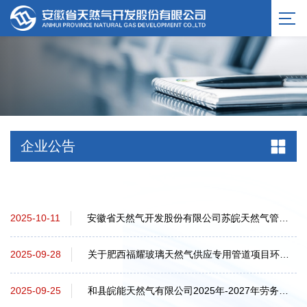
企业公告
安徽省天然气开发股份有限公司苏皖天然气管道联络线项目（重新报批）首次环境影响...
2025-10-11
关于肥西福耀玻璃天然气供应专用管道项目环境影响评价第二次公示（征求意见稿公示）
2025-09-28
和县皖能天然气有限公司2025年-2027年劳务外包服务中标候选人公示
2025-09-25